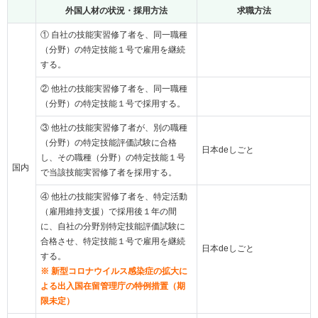
外国人材の状況・採用方法
求職方法
① 自社の技能実習修了者を、同一職種
（分野）の特定技能１号で雇用を継続
する。
② 他社の技能実習修了者を、同一職種
（分野）の特定技能１号で採用する。
③ 他社の技能実習修了者が、別の職種
（分野）の特定技能評価試験に合格
日本deしごと
し、その職種（分野）の特定技能１号
国内
で当該技能実習修了者を採用する。
④ 他社の技能実習修了者を、特定活動
（雇用維持支援）で採用後１年の間
に、自社の分野別特定技能評価試験に
合格させ、特定技能１号で雇用を継続
日本deしごと
する。
※ 新型コロナウイルス感染症の拡大に
よる出入国在留管理庁の特例措置（期
限未定）