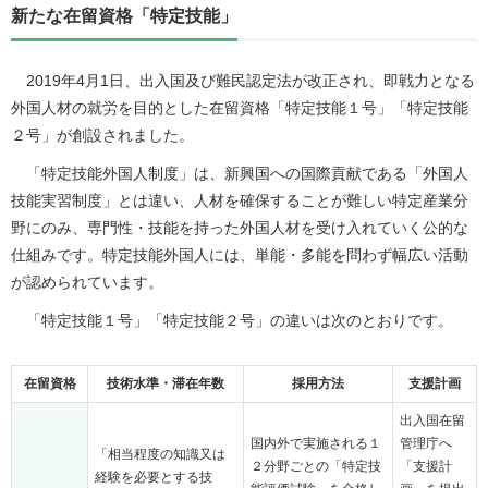
新たな在留資格「特定技能」
2019年4月1日、出入国及び難民認定法が改正され、即戦力となる
外国人材の就労を目的とした在留資格「特定技能１号」「特定技能
２号」が創設されました。
「特定技能外国人制度」は、新興国への国際貢献である「外国人
技能実習制度」とは違い、人材を確保することが難しい特定産業分
野にのみ、専門性・技能を持った外国人材を受け入れていく公的な
仕組みです。特定技能外国人には、単能・多能を問わず幅広い活動
が認められています。
「特定技能１号」「特定技能２号」の違いは次のとおりです。
在留資格
技術水準・滞在年数
採用方法
支援計画
出入国在留
国内外で実施される１
管理庁へ
「相当程度の知識又は
２分野ごとの「特定技
「支援計
経験を必要とする技