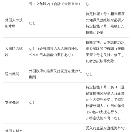
号：２年以内（合計で最長５年）
し
特定技能１号：相当程度
外国人の技
の知識又は経験が必要／
なし
術水準
特定技能２号：熟練した
技能が必要
技能水準、日本語能力水
入国時の試
なし（介護職種のみ入国時N4レ
準を試験等で確認（技能
験
ベルの日本語能力要件あり）
実習２号を良好に修了し
た者は試験等免除）
外国政府の推薦又は認定を受けた
送出機関
なし
機関
特定技能１号：あり（登
録支援機関が受入れ企業
からの委託を受けて特定
支援機関
なし
技能外国人に住居の確保
その他の支援を行う。）
／特定技能２号：なし
受入れ企業が直接海外で
外国人材と