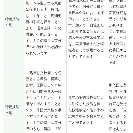
能評価試験」を合格し
画」を提出
能」を必要とする業務
た者を、同分野に属す
し在留資格
に従事します。原則と
る日本企業において採
変更許可を
して１年ごとに期間更
特定技能
用することができま
受ける必要
新の手続を行うことに
１号
す。加えて、自社また
がありま
より、通算上限５年の
は他社で第２号または
す。支援計
滞在が可能となりま
第３号技能実習修了者
画は「登録
す。１２の特定産業分
を、再雇用者または転
支援機関」
野への受け入れが認め
職者として採用するこ
に委託する
られています。
とでもできます。
ことができ
ます。
「熟練した技能」を必
要とする業務に従事し
ます。原則として３年
出入国在留
ごとに期間更新の手続
管理庁へ在
を行うことにより、上
長年の実務経験等によ
留資格変更
限なく滞在することが
り熟達した技能を持っ
許可を受け
特定技能
でき、母国の家族を帯
た技能検定１級水準の
る際、「支
２号
同することもできま
試験合格者を採用する
援計画」を
す。１２の特定産業分
ことができます。
提出する必
野のうち「建設」「船
要はありま