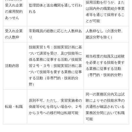
採用活動を行うか、また
受入れ企業
監理団体と送出機関を通して行わ
は国内外の職業紹介事業
の雇用契約
れる
者等を通じて採用するこ
あっせん
とが可能
受入れ企業
常勤職員の総数に応じた人数枠あ
人数枠なし（介護分野、
の人数枠
り
建設分野を除く）
技能実習１号：技能実習計画に基
づいて講習を受け、及び技能等に
相当程度の知識又は経験
係る業務に従事する活動／技能実
を必要とする技能を要す
活動内容
習２号・３号：技能実習計画に基
る業務に従事する活動
づいて技能等を要する業務に従事
（専門的・技術的分野）
する活動（非専門的・技術的分
野）
同一の業務区分内又は試
原則不可。ただし、実習実施者の
験によりその技能水準の
転籍・転職
倒産等やむを得ない場合や、２号
共通性が確認されている
から３号への移行時は転籍可能
業務区分間において転職
可能