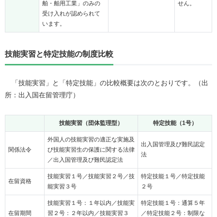
舶・舶用工業」のみの
せん。
受け入れが認められて
います。
技能実習と特定技能の制度比較
「技能実習」と「特定技能」の比較概要は次のとおりです。（出
所：出入国在留管理庁）
技能実習（団体監理型）
特定技能（1号）
外国人の技能実習の適正な実施及
出入国管理及び難民認定
関係法令
び技能実習生の保護に関する法律
法
／出入国管理及び難民認定法
技能実習１号／技能実習２号／技
特定技能１号／特定技能
在留資格
能実習３号
２号
技能実習１号：１年以内／技能実
特定技能１号：通算５年
在留期間
習２号：２年以内／技能実習３
／特定技能２号：制限な